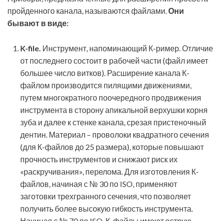
пройденного канала, называются файлами.
Они
бывают в виде:
K-file.
Инструмент, напоминающий К-ример. Отличие
от последнего состоит в рабочей части (файл имеет
большее число витков). Расширение канала К-
файлом производится пилящими движениями,
путем многократного поочередного продвижения
инструмента в сторону апикальной верхушки корня
зуба и далее к стенке канала, срезая пристеночный
дентин. Материал – проволоки квадратного сечения
(для К-файлов до 25 размера), которые повышают
прочность инструментов и снижают риск их
«раскручивания», перелома. Для изготовления К-
файлов, начиная с № 30 по ISO, применяют
заготовки трехгранного сечения, что позволяет
получить более высокую гибкость инструмента.
Начиная с № 70 по ISO, К-файлы имеют острую,