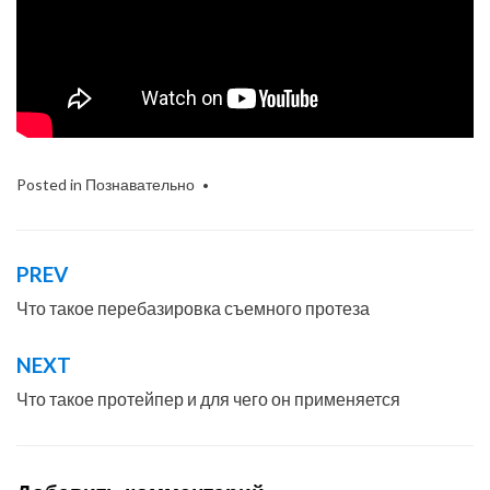
Posted in
Познавательно
PREV
Навигация
по
Что такое перебазировка съемного протеза
записям
NEXT
Что такое протейпер и для чего он применяется