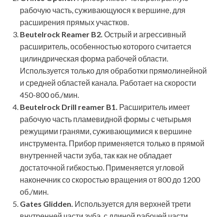
рабочую часть, суживающуюся к вершине, для
расширения прямых участков.
Beutelrock Reamer B2.
Острый и агрессивный
расширитель, особенностью которого считается
цилиндрическая форма рабочей области.
Используется только для обработки прямолинейной
и средней областей канала. Работает на скорости
450-800 об./мин.
Beutelrock Drill reamer B1.
Расширитель имеет
рабочую часть пламевидной формы с четырьмя
режущими гранями, суживающимися к вершине
инструмента. Прибор применяется только в прямой
внутренней части зуба, так как не обладает
достаточной гибкостью. Применяется угловой
наконечник со скоростью вращения от 800 до 1200
об./мин.
Gates Glidden.
Используется для верхней трети
внутренней части зуба, с длиной рабочей части