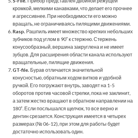
S-File.
Прибор представлен двойной режущей
кромкой, мелкими канавками, что делает его прочнее
и агрессивнее. При необходимости его можно
вращать, не ограничиваясь пилящими движениями.
Rasp.
Рашпиль имеет множество крепких небольших
зубчиков под углом в 90˚ к стержню. Стержень
конусообразный, вершина закруглена и не имеет
зубцов. Для расширения области канала используют
вращательные, пилящие движения.
GT-file.
Бурав отличается значительной
конусностью, обратным ходом витков и удобной
ручкой. Его погружают внутрь, заводят на 1-5
оборотов против часовой стрелки, пока не заклинит,
а затем жестко вращают в обратном направлении на
180˚. Если послышался щелчок, то все верно и
дентин срезается. Конструкция имеется в четырех
размерах (№ 06-12), при этом для работы будет
достаточно использовать один.