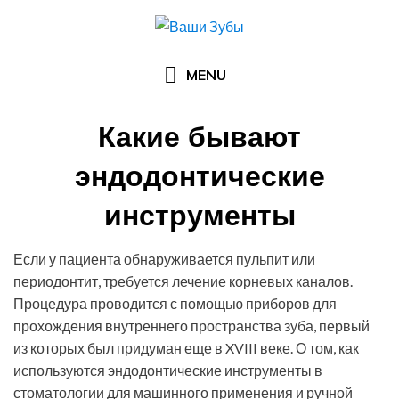
Skip
to
content
MENU
Какие бывают
эндодонтические
инструменты
Posted
by
06.11.2018
Кристина Диденко
Если у пациента обнаруживается пульпит или
on
периодонтит, требуется лечение корневых каналов.
Процедура проводится с помощью приборов для
прохождения внутреннего пространства зуба, первый
из которых был придуман еще в XVIII веке. О том, как
используются эндодонтические инструменты в
стоматологии для машинного применения и ручной