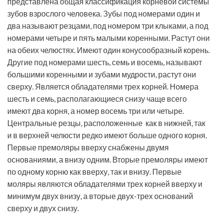
представлена общая классификация корневой системы
зубов взрослого человека. Зубы под номерами один и
два называют резцами, под номером три клыками, а под
номерами четыре и пять малыми коренными. Растут они
на обеих челюстях. Имеют один конусообразный корень.
Другие под номерами шесть, семь и восемь, называют
большими коренными и зубами мудрости, растут они
сверху. Является обладателями трех корней. Номера
шесть и семь, располагающиеся снизу чаще всего
имеют два корня, а номер восемь три или четыре.
Центральные резцы, расположенные как в нижней, так
и в верхней челюсти редко имеют больше одного корня.
Первые премоляры вверху снабжены двумя
основаниями, а внизу одним. Вторые премоляры имеют
по одному корню как вверху, так и внизу. Первые
моляры являются обладателями трех корней вверху и
минимум двух внизу, а вторые двух-трех оснований
сверху и двух снизу.