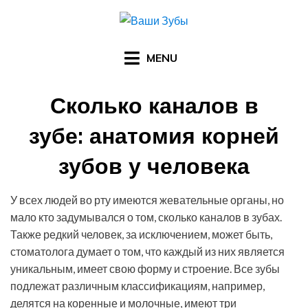
Skip
to
content
MENU
Сколько каналов в
зубе: анатомия корней
зубов у человека
Posted
by
28.05.2016
Арзы Умерова
У всех людей во рту имеются жевательные органы, но
on
мало кто задумывался о том, сколько каналов в зубах.
Также редкий человек, за исключением, может быть,
стоматолога думает о том, что каждый из них является
уникальным, имеет свою форму и строение. Все зубы
подлежат различным классификациям, например,
делятся на коренные и молочные, имеют три