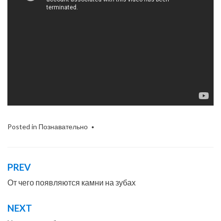
Posted in
Познавательно
PREV
Навигация
по
От чего появляются камни на зубах
записям
NEXT