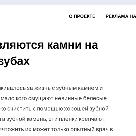
О ПРОЕКТЕ
РЕКЛАМА НА
вляются камни на
зубах
Posted
by
28.05.2016
Арзы Умерова
on
кивалось за жизнь с зубным камнем и
, мало кого смущают невинные белесые
гко счистить с помощью хорошей зубной
 в зубной камень, эти пленки крепчают,
ичтожить их может только опытный врач в