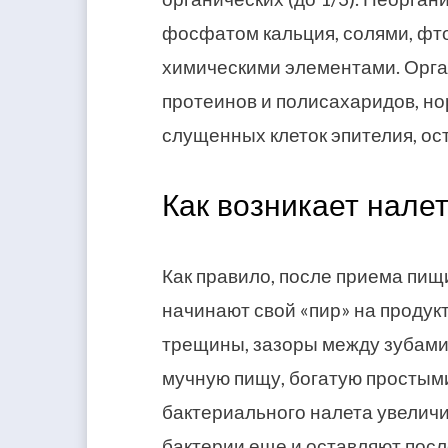
фосфатом кальция, солями, фто
химическими элементами. Орган
протеинов и полисахаридов, н
слущенных клеток эпителия, ост
Как возникает налет
Как правило, после приема пи
начинают свой «пир» на продук
трещины, зазоры между зубами 
мучную пищу, богатую простыми
бактериального налета увеличи
бактерии еще и оставляют пос