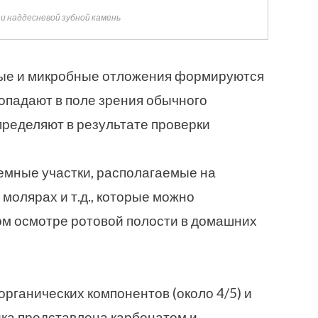
и наддесневой зубной камень
ые и микробные отложения формируются
попадают в поле зрения обычного
определяют в результате проверки
емные участки, располагаемые на
 молярах и т.д., которые можно
ом осмотре ротовой полости в домашних
органических компонентов (около 4/5) и
ника представлена карбонатом и