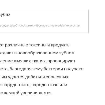
терии ротовой полости и следствие их жизнедеятельности
т различные токсины и продукты
седают в новообразованном зубном
ление в мягких тканях, провоцируют
ета, благодаря чему бактерии получают
 им удается добиться серьезных
е паррдонтита, пародонтоза или
ие камней увеличивается.