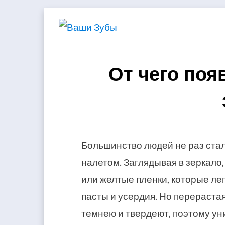
Skip
to
content
От чего поя
Большинство людей не раз стал
налетом. Заглядывая в зеркало
или желтые пленки, которые ле
пасты и усердия. Но перерастая
темнею и твердеют, поэтому ун