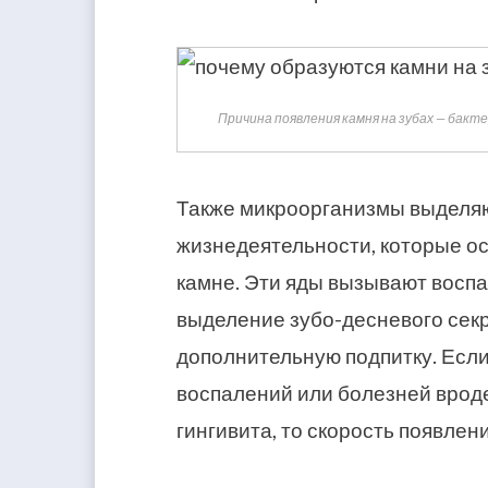
Причина появления камня на зубах — бак
Также микроорганизмы выделяю
жизнедеятельности, которые о
камне. Эти яды вызывают воспа
выделение зубо-десневого секр
дополнительную подпитку. Если
воспалений или болезней врод
гингивита, то скорость появлен