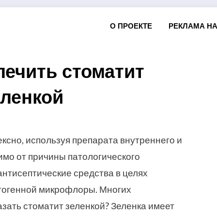
О ПРОЕКТЕ
РЕКЛАМА НА
лечить стоматит
еленкой
Posted
by
19.09.2016
Арзы Умерова
on
ксно, используя препарата внутреннего и
имо от причины патологического
антисептические средства в целях
тогенной микрофлоры. Многих
азать стоматит зеленкой? Зеленка имеет