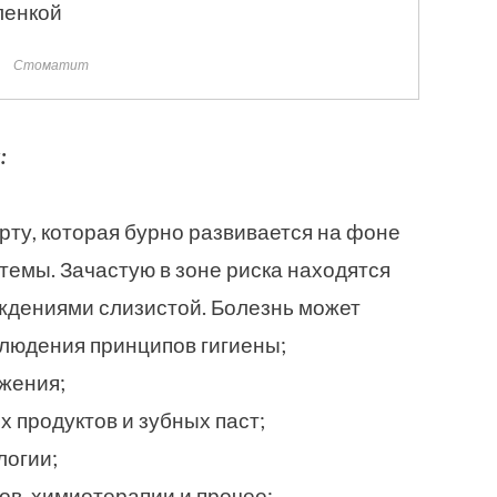
Стоматит
:
рту, которая бурно развивается на фоне
емы. Зачастую в зоне риска находятся
ждениями слизистой. Болезнь может
людения принципов гигиены;
жения;
 продуктов и зубных паст;
логии;
ов, химиотерапии и прочее;