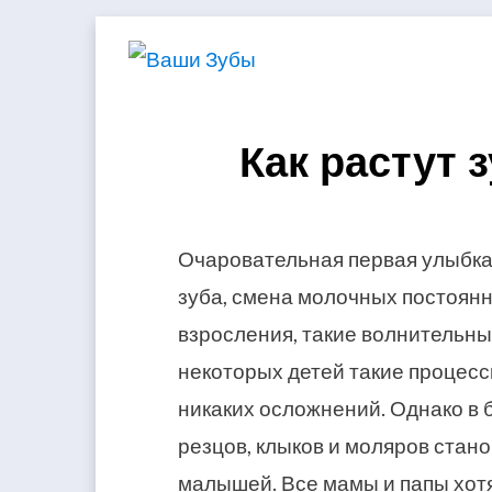
Skip
to
content
Как растут 
Очаровательная первая улыбка
зуба, смена молочных постоян
взросления, такие волнительны
некоторых детей такие процес
никаких осложнений. Однако в
резцов, клыков и моляров стан
малышей. Все мамы и папы хотя