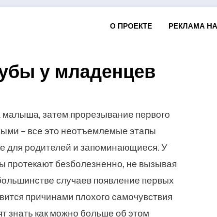
О ПРОЕКТЕ
РЕКЛАМА НА
зубы у младенцев
Posted
by
25.11.2015
Андрей Виноградов
on
 малыша, затем прорезывание первого
ными – все это неотъемлемые этапы
е для родителей и запоминающиеся. У
сы протекают безболезненно, не вызывая
 большинстве случаев появление первых
овится причинами плохого самочувствия
т знать как можно больше об этом