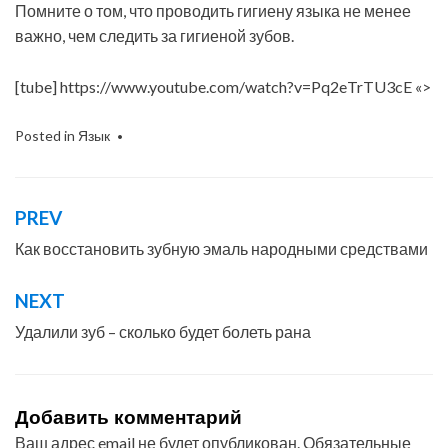
Помните о том, что проводить гигиену языка не менее
важно, чем следить за гигиеной зубов.
[tube] https://www.youtube.com/watch?v=Pq2eTrTU3cE «>
Posted in
Язык
PREV
Навигация
по
Как восстановить зубную эмаль народными средствами
записям
NEXT
Удалили зуб – сколько будет болеть рана
Добавить комментарий
Ваш адрес email не будет опубликован.
Обязательные