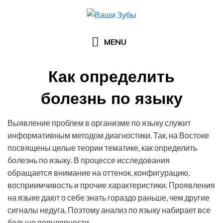
Skip
to
content
MENU
Как определить
болезнь по языку
Posted
by
15.05.2016
Арзы Умерова
Выявление проблем в организме по языку служит
on
информативным методом диагностики. Так, на Востоке
посвящены целые теории тематике, как определить
болезнь по языку. В процессе исследования
обращается внимание на оттенок, конфигурацию,
восприимчивость и прочие характеристики. Проявления
на языке дают о себе знать гораздо раньше, чем другие
сигналы недуга. Поэтому анализ по языку набирает все
больше популярности.