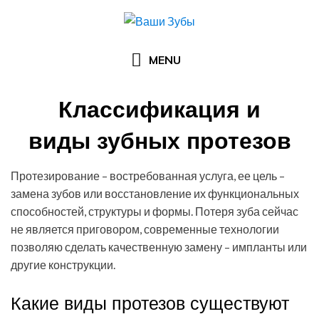
Skip
to
content
MENU
Классификация и
виды зубных протезов
Posted
by
11.06.2016
Арзы Умерова
Протезирование – востребованная услуга, ее цель –
on
замена зубов или восстановление их функциональных
способностей, структуры и формы. Потеря зуба сейчас
не является приговором, современные технологии
позволяю сделать качественную замену – импланты или
другие конструкции.
Какие виды протезов существуют