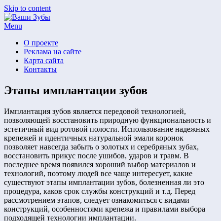
Skip to content
Menu
О проекте
Реклама на сайте
Карта сайта
Контакты
Этапы имплантации зубов
by
Posted on
Имплантация зубов является передовой технологией,
Арзы Умерова
30.05.2016
22.09.2017
позволяющей восстановить природную функциональность и
эстетичный вид ротовой полости. Использование надежных
крепежей и идентичных натуральной эмали коронок
позволяет навсегда забыть о золотых и серебряных зубах,
восстановить прикус после ушибов, ударов и травм. В
последнее время появился хороший выбор материалов и
технологий, поэтому людей все чаще интересует, какие
существуют этапы имплантации зубов, болезненная ли это
процедура, каков срок службы конструкций и т.д. Перед
рассмотрением этапов, следует ознакомиться с видами
конструкций, особенностями крепежа и правилами выбора
подходящей технологии имплантации.