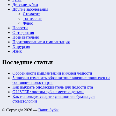
Детские зубки
Другие заболевания
Стоматит
Тонзиллит
Флюс
Новости
Ортодонтия
Познавательно
Протезирование и имплантация
Хирургия
Язык
Последние статьи
Особенности имплантации нижней челюсти
5 причин изменить образ жизни: влияние привычек на
состояние полости рта
Как выбрать ополаскиватель для полости рта
GLISTER: чистим зубы вместе с детьми
Как используется артикуляционная бумага для
стоматологии
© Copyright 2026 —
Ваши Зубы
Keratin Theme by
ThemeCot
⋅
Powered by
WordPress