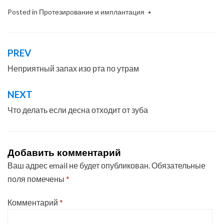
Posted in
Протезирование и имплантация
PREV
Навигация
по
Неприятный запах изо рта по утрам
записям
NEXT
Что делать если десна отходит от зуба
Добавить комментарий
Ваш адрес email не будет опубликован.
Обязательные
поля помечены
*
Комментарий
*