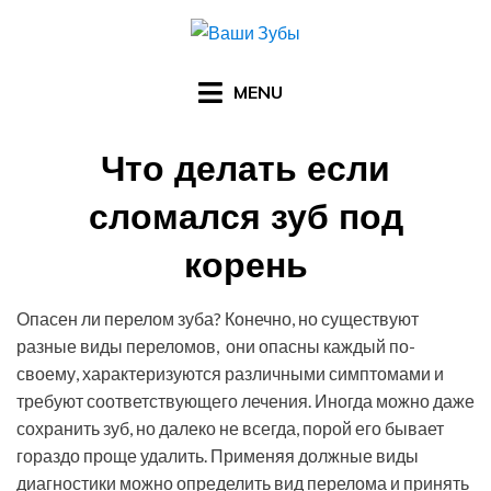
Skip
to
content
MENU
Что делать если
сломался зуб под
корень
Posted
by
04.09.2016
Арзы Умерова
Опасен ли перелом зуба? Конечно, но существуют
on
разные виды переломов, они опасны каждый по-
своему, характеризуются различными симптомами и
требуют соответствующего лечения. Иногда можно даже
сохранить зуб, но далеко не всегда, порой его бывает
гораздо проще удалить. Применяя должные виды
диагностики можно определить вид перелома и принять