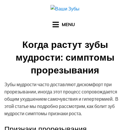
Skip
to
content
MENU
Когда растут зубы
мудрости: симптомы
прорезывания
Posted
by
24.04.2016
Арзы Умерова
Зубы мудрости часто доставляют дискомфорт при
on
прорезывании, иногда этот процесс сопровождается
общим ухудшением самочувствия и гипертермией. В
этой статье мы подробно рассмотрим, как болит зуб
мудрости симптомы признаки роста.
Признаки прорезывания