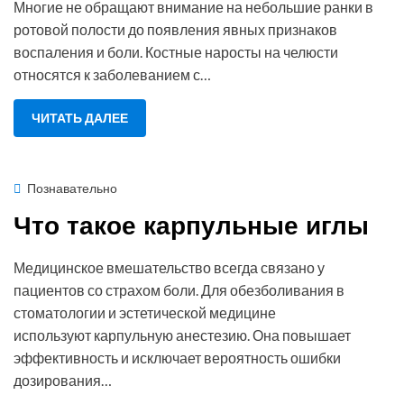
Многие не обращают внимание на небольшие ранки в
зуба
ротовой полости до появления явных признаков
воспаления и боли. Костные наросты на челюсти
относятся к заболеванием с…
ЧИТАТЬ ДАЛЕЕ
Posted
on
by
17.10.2018
Познавательно
Виктория Ананьина
Leave a comment
on
Что
Что такое карпульные иглы
такое
карпульные
Медицинское вмешательство всегда связано у
иглы
пациентов со страхом боли. Для обезболивания в
стоматологии и эстетической медицине
используют карпульную анестезию. Она повышает
эффективность и исключает вероятность ошибки
дозирования…