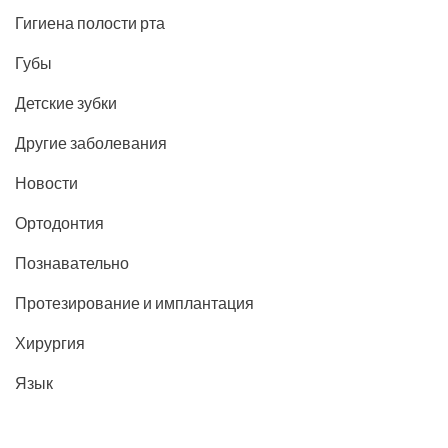
Гигиена полости рта
Губы
Детские зубки
Другие заболевания
Новости
Ортодонтия
Познавательно
Протезирование и имплантация
Хирургия
Язык