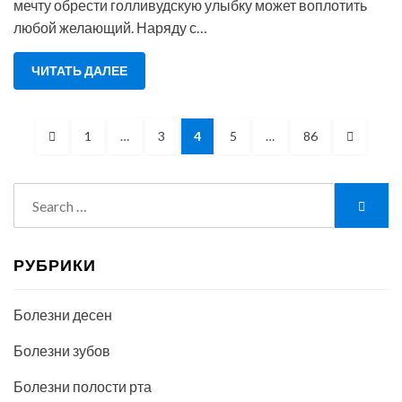
бывают
мечту обрести голливудскую улыбку может воплотить
любой желающий. Наряду с…
ЧИТАТЬ ДАЛЕЕ
Пагинация
PREVIOUS
PAGE
PAGE
PAGE
PAGE
PAGE
NEXT
1
…
3
4
5
…
86
записей
PAGE
PAGE
Search
Searc
for:
РУБРИКИ
Болезни десен
Болезни зубов
Болезни полости рта