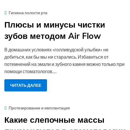
Posted
on
by
14.10.2018
Гигиена полости рта
Марина Мельникова
Leave a comment
on
Плюсы
Плюсы и минусы чистки
и
минусы
зубов методом Air Flow
чистки
зубов
В домашних условиях «голливудской улыбки» не
методом
добиться, как бы мы ни старались. Избавиться от
Air
Flow
потемнений на эмали и зубного камня можно только при
помощи стоматологов.…
ЧИТАТЬ ДАЛЕЕ
Posted
on
by
13.10.2018
Протезирование и имплантация
Виктория Ананьина
Leave a comment
on
Какие
Какие слепочные массы
слепочны
массы