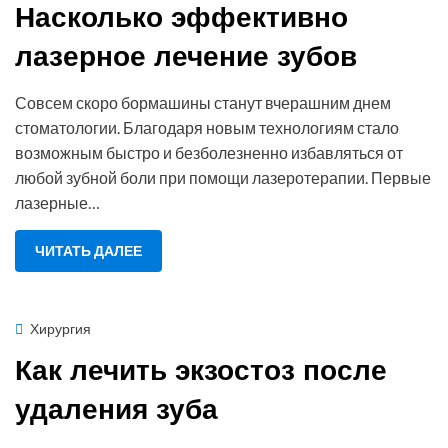
Насколько эффективно
эффективно
лазерное
лазерное лечение зубов
лечение
зубов
Совсем скоро бормашины станут вчерашним днем
стоматологии. Благодаря новым технологиям стало
возможным быстро и безболезненно избавляться от
любой зубной боли при помощи лазеротерапии. Первые
лазерные…
ЧИТАТЬ ДАЛЕЕ
Posted
on
by
17.10.2018
Хирургия
Юлия Цыбина
Leave a comment
on
Как
Как лечить экзостоз после
лечить
экзостоз
удаления зуба
после
удаления