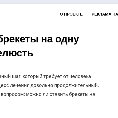
О ПРОЕКТЕ
РЕКЛАМА НА
брекеты на одну
елюсть
Posted
by
14.12.2016
Арзы Умерова
on
зный шаг, который требует от человека
оцесс лечения довольно продолжительный.
вопросом: можно ли ставить брекеты на