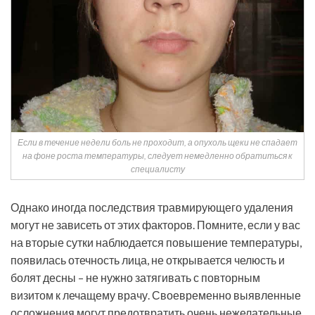
Если в течение недели боль не проходит, а опухоль щеки не спадает
на фоне роста температуры, следует немедленно обратиться к
специалисту
Однако иногда последствия травмирующего удаления
могут не зависеть от этих факторов. Помните, если у вас
на вторые сутки наблюдается повышение температуры,
появилась отечность лица, не открывается челюсть и
болят десны – не нужно затягивать с повторным
визитом к лечащему врачу. Своевременно выявленные
осложнения могут предотвратить очень нежелательные