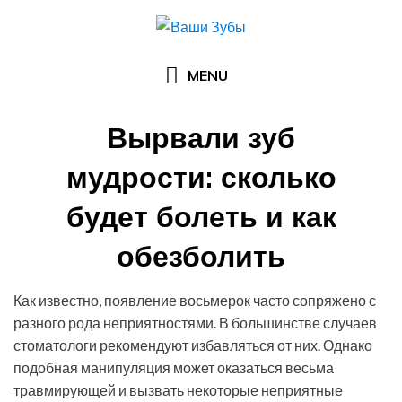
Skip
to
content
MENU
Вырвали зуб
мудрости: сколько
будет болеть и как
обезболить
Posted
by
12.12.2015
Андрей Виноградов
Как известно, появление восьмерок часто сопряжено с
on
разного рода неприятностями. В большинстве случаев
стоматологи рекомендуют избавляться от них. Однако
подобная манипуляция может оказаться весьма
травмирующей и вызвать некоторые неприятные