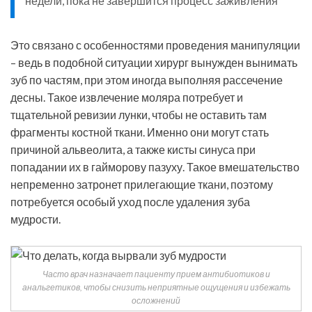
недели, пока не завершится процесс заживления
Это связано с особенностями проведения манипуляции
– ведь в подобной ситуации хирург вынужден вынимать
зуб по частям, при этом иногда выполняя рассечение
десны. Такое извлечение моляра потребует и
тщательной ревизии лунки, чтобы не оставить там
фрагменты костной ткани. Именно они могут стать
причиной альвеолита, а также кисты синуса при
попадании их в гайморову пазуху. Такое вмешательство
непременно затронет прилегающие ткани, поэтому
потребуется особый уход после удаления зуба
мудрости.
Часто врач назначает пациенту прием антибиотиков и
анальгетиков, чтобы снизить неприятные ощущения и избежать
осложнений