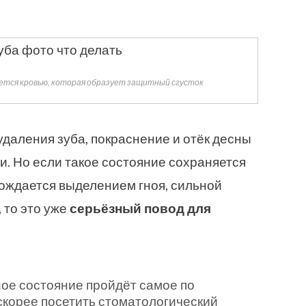
яется кровью, которая образует защитный сгусток
удаления зуба, покраснение и отёк десны
. Но если такое состояние сохраняется
вождается выделением гноя, сильной
 то это уже
серьёзный повод для
ное состояние пройдёт самое по
 скорее посетить стоматологический