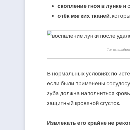
скопление гноя в лунке
и 
отёк мягких тканей
, котор
Так выглядит
В нормальных условиях по исте
если были применены сосудосу
зуба должна наполниться кров
защитный кровяной сгусток.
Извлекать его крайне не рек