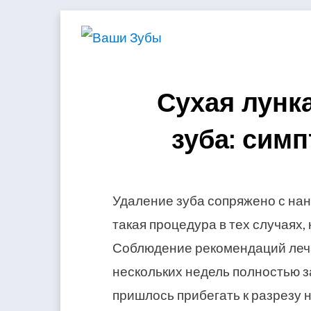
Skip
to
content
Сухая лунк
зуба: сим
Удаление зуба сопряжено с на
такая процедура в тех случаях,
Соблюдение рекомендаций леча
нескольких недель полностью 
пришлось прибегать к разрезу н