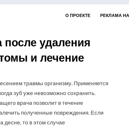
О ПРОЕКТЕ
РЕКЛАМА НА
а после удаления
птомы и лечение
Posted
by
29.11.2016
Михаил Белоусов
on
несением травмы организму. Применяется
 когда зуб уже невозможно сохранить.
щего врача позволит в течение
залечить полученные повреждения. Если
а десне, то в этом случае