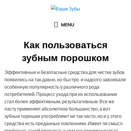
Skip
to
content
MENU
Как пользоваться
зубным порошком
Posted
by
15.08.2016
Арзы Умерова
Эффективные и безопасные средства для чистки зубов
on
появились на так давно, но быстро и надолго завоевали
особенную популярность у различного рода
потребителей. Процесс ухода при их использовании
стал более эффективным, результативным. Все же
пасту применяет абсолютное большинство, а вот
зубные порошки употребляют не так часто, но и у этого
средства есть преданные поклонники. Имеет ли смысл
пробовать такой препарат, в чем его преимущества?