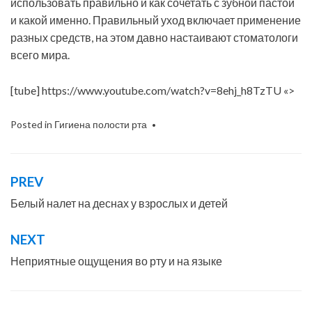
использовать правильно и как сочетать с зубной пастой
и какой именно. Правильный уход включает применение
разных средств, на этом давно настаивают стоматологи
всего мира.
[tube] https://www.youtube.com/watch?v=8ehj_h8TzTU «>
Posted in
Гигиена полости рта
PREV
Навигация
по
Белый налет на деснах у взрослых и детей
записям
NEXT
Неприятные ощущения во рту и на языке