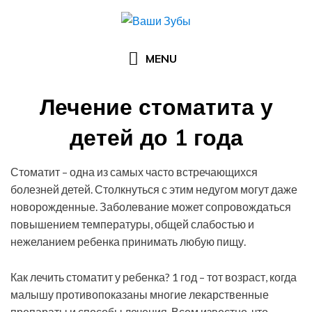
Skip
to
content
MENU
Лечение стоматита у
детей до 1 года
Posted
by
19.12.2015
Андрей Виноградов
Стоматит – одна из самых часто встречающихся
on
болезней детей. Столкнуться с этим недугом могут даже
новорожденные. Заболевание может сопровождаться
повышением температуры, общей слабостью и
нежеланием ребенка принимать любую пищу.
Как лечить стоматит у ребенка? 1 год – тот возраст, когда
малышу противопоказаны многие лекарственные
препараты и способы лечения. Всем известно, что