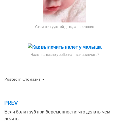
Стоматит у детей до года — лечение
Налет на языке у ребенка — как вылечить?
Posted in
Стоматит
PREV
Навигация
по
Если болит зуб при беременности: что делать, чем
лечить
записям