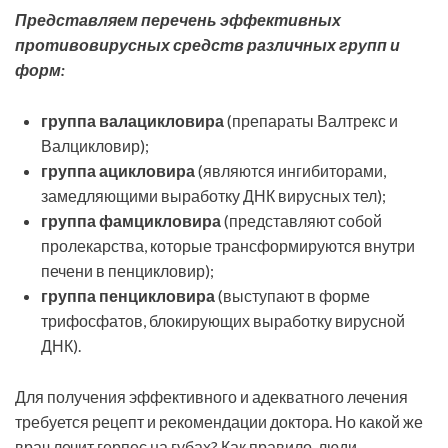
Представляем перечень эффективных
противовирусных средств различных групп и
форм:
группа валацикловира
(препараты Валтрекс и
Валцикловир);
группа ацикловира
(являются ингибиторами,
замедляющими выработку ДНК вирусных тел);
группа фамцикловира
(представляют собой
пролекарства, которые трансформируются внутри
печени в пенцикловир);
группа пенцикловира
(выступают в форме
трифосфатов, блокирующих выработку вирусной
ДНК).
Для получения эффективного и адекватного лечения
требуется рецепт и рекомендации доктора. Но какой же
врач лечит герпес на губах? Как правило, люди