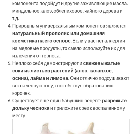
компонента подойдут и другие заживляющие масла:
миндальное, алоэ, облепиховое, чайного дерева и
т.д.
Природным универсальным компонентов является
натуральный прополис или домашняя
косметика на его основе
. Если у вас нет аллергии
на медовые продукты, то смело используйте их для
излечения от герпеса.
Неплохо себя демонстрируют и
свежевыжатые
соки из листьев растений (алоэ, каланхое,
осина), лайма и лимона
. Они отлично подсушивают
воспаленную зону, способствуя образованию
корочек.
Существует еще один бабушкин рецепт:
разрежьте
дольку чеснока
и приложите срез к воспаленному
месту.