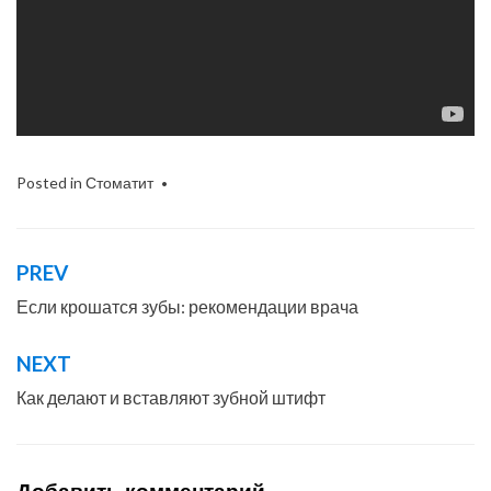
Posted in
Стоматит
PREV
Навигация
по
Если крошатся зубы: рекомендации врача
записям
NEXT
Как делают и вставляют зубной штифт