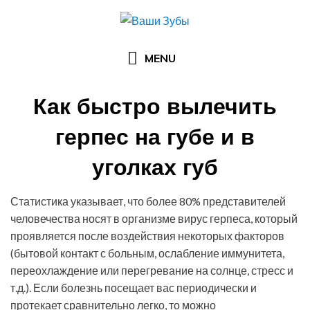
Skip
to
content
MENU
Как быстро вылечить
герпес на губе и в
уголках губ
Posted
by
20.05.2016
Арзы Умерова
Статистика указывает, что более 80% представителей
on
человечества носят в организме вирус герпеса, который
проявляется после воздействия некоторых факторов
(бытовой контакт с больным, ослабление иммунитета,
переохлаждение или перегревание на солнце, стресс и
т.д.). Если болезнь посещает вас периодически и
протекает сравнительно легко, то можно