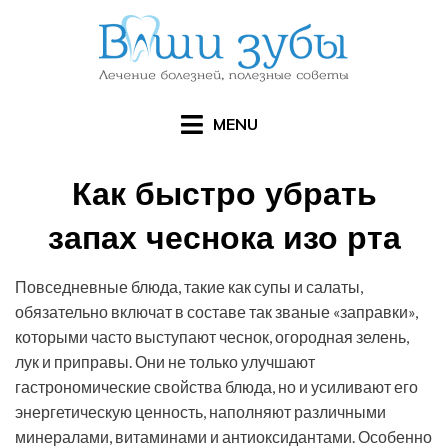
Skip
to
content
MENU
Как быстро убрать
запах чеснока изо рта
Posted
by
30.04.2016
Арзы Умерова
Повседневные блюда, такие как супы и салаты,
on
обязательно включат в составе так званые «заправки»,
которыми часто выступают чеснок, огородная зелень,
лук и приправы. Они не только улучшают
гастрономические свойства блюда, но и усиливают его
энергетическую ценность, наполняют различными
минералами, витаминами и антиоксидантами. Особенно