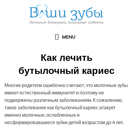
Skip
to
content
MENU
Как лечить
бутылочный кариес
Posted
by
30.10.2016
Арзы Умерова
Многие родители ошибочно считают, что молочные зубы
on
имеют естественный иммунитет и поэтому не
подвержены различным заболеваниям. К сожалению,
такое заболевание как бутылочный кариес атакует
именно молочные, ослабленные и
несформировавшиеся зубки детей возрастом до 4 лет.