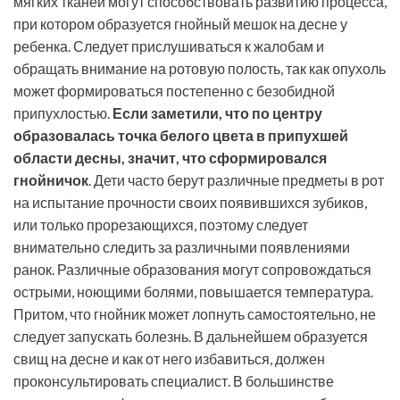
мягких тканей могут способствовать развитию процесса,
при котором образуется гнойный мешок на десне у
ребенка. Следует прислушиваться к жалобам и
обращать внимание на ротовую полость, так как опухоль
может формироваться постепенно с безобидной
припухлостью.
Если заметили, что по центру
образовалась точка белого цвета в припухшей
области десны, значит, что сформировался
гнойничок
. Дети часто берут различные предметы в рот
на испытание прочности своих появившихся зубиков,
или только прорезающихся, поэтому следует
внимательно следить за различными появлениями
ранок. Различные образования могут сопровождаться
острыми, ноющими болями, повышается температура.
Притом, что гнойник может лопнуть самостоятельно, не
следует запускать болезнь. В дальнейшем образуется
свищ на десне и как от него избавиться, должен
проконсультировать специалист. В большинстве