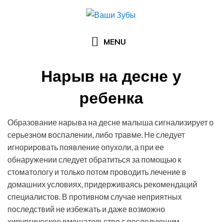
Skip
to
content
MENU
Нарыв на десне у
ребенка
Posted
by
16.08.2016
Арзы Умерова
Образование нарыва на десне малыша сигнализирует о
on
серьезном воспалении, либо травме. Не следует
игнорировать появление опухоли, а при ее
обнаружении следует обратиться за помощью к
стоматологу и только потом проводить лечение в
домашних условиях, придерживаясь рекомендаций
специалистов. В противном случае неприятных
последствий не избежать и даже возможно
хирургическое вмешательство с последующим