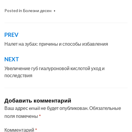
Posted in
Болезни десен
PREV
Навигация
по
Налет на зубах: причины и способы избавления
записям
NEXT
Увеличение губ гиалуроновой кислотой уход и
последствия
Добавить комментарий
Ваш адрес email не будет опубликован.
Обязательные
поля помечены
*
Комментарий
*