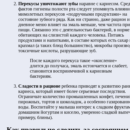
Перекусы уничтожают зубы
наравне с кариесом. Сре
фактов гигиены полости рта следует упомянуть влияни
мимолетных перекусов «подручными продуктами» на
состояние зубного ряда. Как ни странно, даже рацион и
дневное меню влияет на эмаль меньше, чем частота пр
пищи. Связанно это с деятельностью бактерий, в норме
обитающих на слизистой каждого человека. Питаясь
продуктами и напитками, в составе которых есть сахар 
крахмал (а таких блюд большинство), микробы произво
токсичные кислоты, разрушающие зуб.
После каждого перекуса такое «окисление»
длится до получаса, эмаль истончается и слабеет,
становится восприимчивой к кариозным
бактериям.
Сладости в рационе
ребенка приводят к развитию ран
кариеса, который имеет более серьезные последствия.
Ограничьте количество промышленных конфет, печени
пирожных, тортов и шоколадок, а особенно газированн
воды. Воспитайте у малыша интерес к сладким фруктам
домашним йогуртам и киселю, умеренно сладкой выпеч
примеру, блины).
Как правильно следить за состоянием