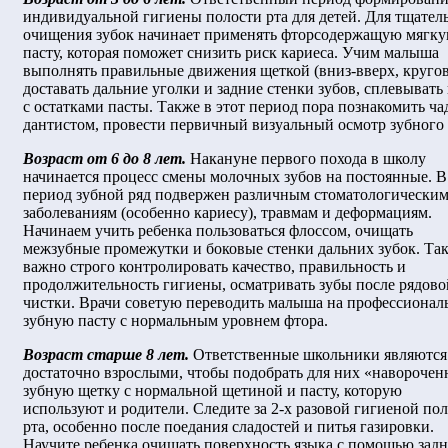
индивидуальной гигиены полости рта для детей. Для тщател
очищения зубок начинает применять фторсодержащую мягк
пасту, которая поможет снизить риск кариеса. Учим малыша
выполнять правильные движения щеткой (вниз-вверх, кругов
доставать дальние уголки и задние стенки зубов, сплевывать
с остатками пасты. Также в этот период пора познакомить ча
дантистом, провести первичный визуальный осмотр зубного 
Возраст от 6 до 8 лет.
Накануне первого похода в школу
начинается процесс смены молочных зубов на постоянные. В
период зубной ряд подвержен различным стоматологически
заболеваниям (особенно кариесу), травмам и деформациям.
Начинаем учить ребенка пользоваться флоссом, очищать
межзубные промежутки и боковые стенки дальних зубок. Та
важно строго контролировать качество, правильность и
продолжительность гигиены, осматривать зубы после рядово
чистки. Врачи советую переводить малыша на профессиона
зубную пасту с нормальным уровнем фтора.
Возраст старше 8 лет.
Ответственные школьники являются
достаточно взрослыми, чтобы подобрать для них «навороче
зубную щетку с нормальной щетиной и пасту, которую
используют и родители. Следите за 2-х разовой гигиеной по
рта, особенно после поедания сладостей и питья газировки.
Научите ребенка очищать поверхность языка с помощью зад