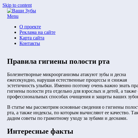
Skip to content
Menu
О проекте
Реклама на сайте
Карта сайта
Контакты
Правила гигиены полости рта
by
Posted on
Болезнетворные микроорганизмы атакуют зубы и десна
Арзы Умерова
28.10.2016
01.11.2016
ежесекундно, нарушая естественные процессы и снижая
эстетичность улыбки. Именно поэтому очень важно знать пр
гигиены полости рта отдельно для взрослых и детей, а также 
профессиональных способах очищения и защиты ваших зубо
В статье мы рассмотрим основные сведения о гигиены полос
рта, а также индексы, по которым вычисляют ее качество. Та
дадим советы по грамотному уходу за зубами и деснами.
Интересные факты