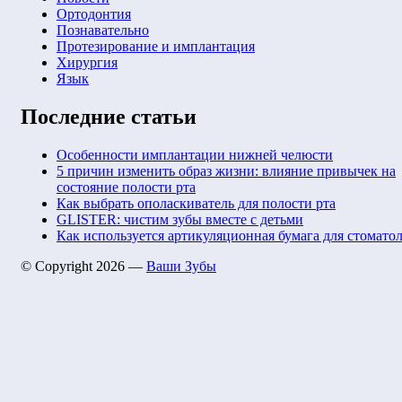
Ортодонтия
Познавательно
Протезирование и имплантация
Хирургия
Язык
Последние статьи
Особенности имплантации нижней челюсти
5 причин изменить образ жизни: влияние привычек на
состояние полости рта
Как выбрать ополаскиватель для полости рта
GLISTER: чистим зубы вместе с детьми
Как используется артикуляционная бумага для стомато
© Copyright 2026 —
Ваши Зубы
Keratin Theme by
ThemeCot
⋅
Powered by
WordPress