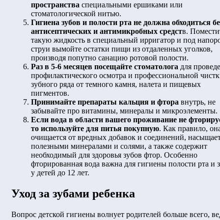
пространства
специальными ершиками или
стоматологической нитью.
Гигиена зубов и полости рта не должна обходиться бе
антисептических и антимикробных средст
в. Помести
такую жидкость в специальный ирригатор и под напор
струи вымойте остатки пищи из отдаленных уголков,
производя попутно санацию ротовой полости.
Раз в 5-6 месяцев посещайте стоматолога
для провед
профилактического осмотра и профессиональной чист
зубного ряда от темного камня, налета и пищевых
пигментов.
Принимайте препараты кальция и фтора
внутрь, не
забывайте про витамины, минералы и микроэлементы.
Если вода в области вашего проживание не фториру
то используйте для питья покупную
. Как правило, он
очищается от вредных добавок и соединений, насыщае
полезными минералами и солями, а также содержит
необходимый для здоровья зубов фтор. Особенно
фторированная вода важна для гигиены полости рта и 
у детей до 12 лет.
Уход за зубами ребенка
Вопрос детской гигиены волнует родителей больше всего, ве