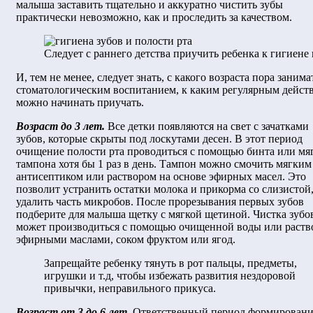
малыша заставить тщательно и аккуратно чистить зубы
практически невозможно, как и проследить за качеством.
Следует с раннего детства приучить ребенка к гигиене
И, тем не менее, следует знать, с какого возраста пора занима
стоматологическим воспитанием, к каким регулярным дейст
можно начинать приучать.
Возраст до 3 лет.
Все детки появляются на свет с зачатками
зубов, которые скрыты под лоскутами десен. В этот период
очищение полости рта проводиться с помощью бинта или мя
тампона хотя бы 1 раз в день. Тампон можно смочить мягким
антисептиком или раствором на основе эфирных масел. Это
позволит устранить остатки молока и прикорма со слизистой
удалить часть микробов. После прорезывания первых зубов
подберите для малыша щетку с мягкой щетиной. Чистка зубо
может производиться с помощью очищенной воды или раств
эфирными маслами, соком фруктом или ягод.
Запрещайте ребенку тянуть в рот пальцы, предметы,
игрушки и т.д, чтобы избежать развития нездоровой
привычки, неправильного прикуса.
Возраст от 3 до 6 лет.
Ответственный период формировани