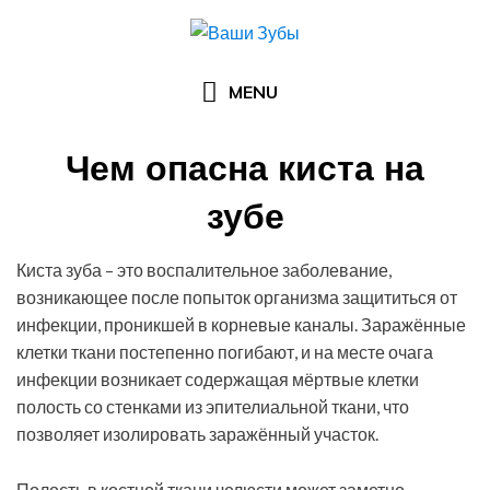
Skip
to
content
MENU
Чем опасна киста на
зубе
Posted
by
27.11.2016
Михаил Белоусов
Киста зуба – это воспалительное заболевание,
on
возникающее после попыток организма защититься от
инфекции, проникшей в корневые каналы. Заражённые
клетки ткани постепенно погибают, и на месте очага
инфекции возникает содержащая мёртвые клетки
полость со стенками из эпителиальной ткани, что
позволяет изолировать заражённый участок.
Полость в костной ткани челюсти может заметно