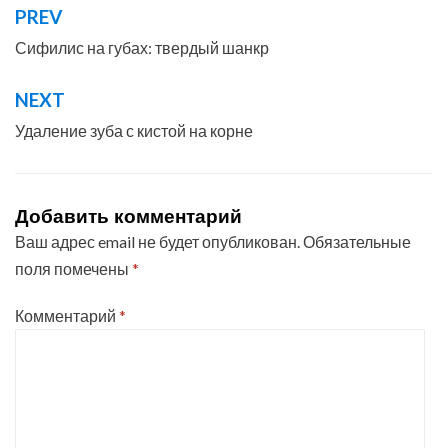
PREV
Навигация
по
Сифилис на губах: твердый шанкр
записям
NEXT
Удаление зуба с кистой на корне
Добавить комментарий
Ваш адрес email не будет опубликован.
Обязательные
поля помечены
*
Комментарий
*