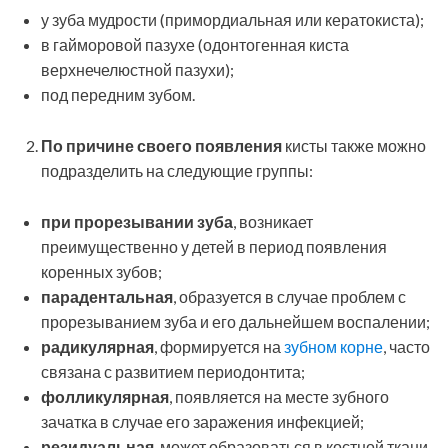
у зуба мудрости (примордиальная или кератокиста);
в гайморовой пазухе (одонтогенная киста
верхнечелюстной пазухи);
под передним зубом.
По причине своего появления
кисты также можно
подразделить на следующие группы:
при прорезывании зуба
, возникает
преимущественно у детей в период появления
коренных зубов;
парадентальная
, образуется в случае проблем с
прорезыванием зуба и его дальнейшем воспалении;
радикулярная
, формируется на
зубном корне
, часто
связана с развитием периодонтита;
фолликулярная
, появляется на месте зубного
зачатка в случае его заражения инфекцией;
резидуальная
, может образоваться в костной ткани